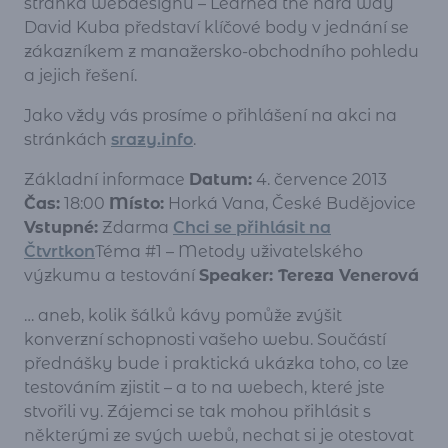
stránka webdesignu – Learned the hard way“
David Kuba představí klíčové body v jednání se
zákazníkem z manažersko-obchodního pohledu
a jejich řešení.
Jako vždy vás prosíme o přihlášení na akci na
stránkách
srazy.info
.
Základní informace
Datum:
4. července 2013
Čas:
18:00
Místo:
Horká Vana, České Budějovice
Vstupné:
Zdarma
Chci se přihlásit na
Čtvrtkon
Téma #1 – Metody uživatelského
výzkumu a testování
Speaker: Tereza Venerová
… aneb, kolik šálků kávy pomůže zvýšit
konverzní schopnosti vašeho webu. Součástí
přednášky bude i praktická ukázka toho, co lze
testováním zjistit – a to na webech, které jste
stvořili vy. Zájemci se tak mohou přihlásit s
některými ze svých webů, nechat si je otestovat