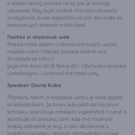
a získat cenný pohled na to, jak je vnímají
uživatelé. Aby bylo možné chování uživatelů
analyzovat, bude zapotřebí na pár dní vložit do
testovaných stránek měřící kód.
Nechte si otestovat web
Pokud máte zájem o otestování svých webů,
napište nám. Odkazů pošlete klidně více.
A nebojte se toho :)
[xyz-cfm-form id=2] Téma #2 – Obchodní stránka
webdesignu – Learned the hard way
Speaker: David Kuba
Příprava, návrh a realizace webu je silně spjatá
se zákazníkem. Je to on, kdo přichází na první
schůzku, stanovuje omezení, vyjednává o ceně a
zasahuje do procesu tam, kde má možnost.
Každý zákazník je jiný, a tak i zkušenost z
každého projektu obohatí obchodníka o nové