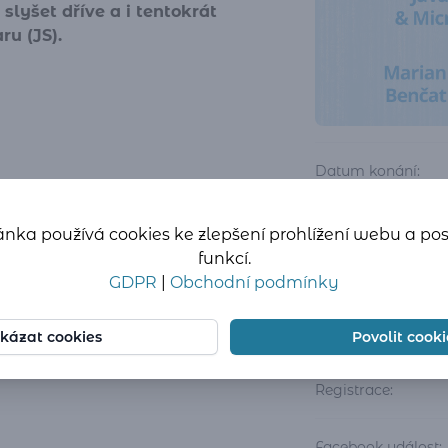
slyšet dříve a i tentokrát
ru (JS).
Datum konání:
nka používá cookies ke zlepšení prohlížení webu a po
funkcí.
GDPR
|
Obchodní podmínky
Místo konání:
kázat cookies
Povolit cooki
Registrace:
Facebook událost: