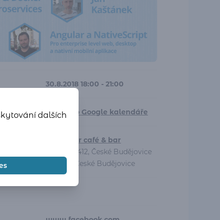
30.8.2018 18:00 - 21:00
Přidat do Google kalendáře
skytování dalších
Dallmayr café & bar
Karla IV. 412, České Budějovice
1, 370 01 České Budějovice
es
www.facebook.com