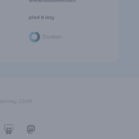
před 8 lety
Čtvrtkon
odmínky
GDPR