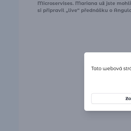
Microservises. Mariana už jste mohli 
si připravil „live“ přednášku o Angula
Tato webová strá
Za