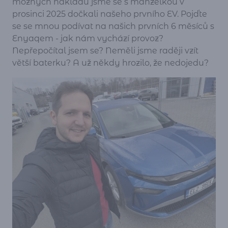
možných nákladů jsme se s manželkou v
prosinci 2025 dočkali našeho prvního EV. Pojďte
se se mnou podívat na našich prvních 6 měsíců s
Enyaqem - jak nám vychází provoz?
Nepřepočítal jsem se? Neměli jsme raději vzít
větší baterku? A už někdy hrozilo, že nedojedu?