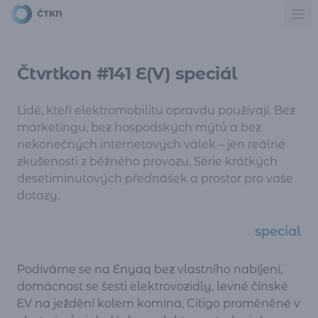
Ote
Čtvrtkon #141 E(V) speciál
Lidé, kteří elektromobilitu opravdu používají. Bez
marketingu, bez hospodských mýtů a bez
nekonečných internetových válek – jen reálné
zkušenosti z běžného provozu. Série krátkých
desetiminutových přednášek a prostor pro vaše
dotazy.
special
Podíváme se na Enyaq bez vlastního nabíjení,
domácnost se šesti elektrovozidly, levné čínské
EV na ježdění kolem komína, Citigo proměněné v