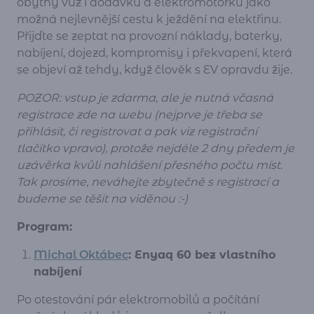
obytný vůz i dodávku a elektromotorku jako
možná nejlevnější cestu k ježdění na elektřinu.
Přijďte se zeptat na provozní náklady, baterky,
nabíjení, dojezd, kompromisy i překvapení, která
se objeví až tehdy, když člověk s EV opravdu žije.
POZOR: vstup je zdarma, ale je nutná včasná
registrace zde na webu (nejprve je třeba se
přihlásit, či registrovat a pak viz registrační
tlačítko vpravo), protože nejdéle 2 dny předem je
uzávěrka kvůli nahlášení přesného počtu míst.
Tak prosíme, neváhejte zbytečně s registrací a
budeme se těšit na viděnou :-)
Program:
Michal Oktábec
: Enyaq 60 bez vlastního
nabíjení
Po otestování pár elektromobilů a počítání