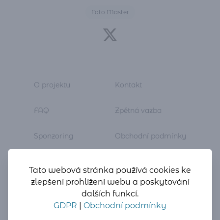
Foto Master
O projektu
Kontakt
FAQ
Zpětná vazba
Sponzoring
Obchodní podmínky
Newsletter
GDPR
Tato webová stránka používá cookies ke
zlepšení prohlížení webu a poskytování
dalších funkcí.
GDPR
|
Obchodní podmínky