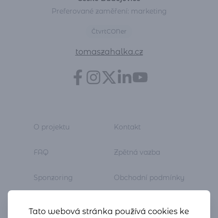
Preferované zaměření: marketing
ČtvrtCONer
tomaszahalka.cz
O projektu
Kontakt
FAQ
Zpětná vazba
Sponzoring
Obchodní podmínky
Newsletter
GDPR
Tato webová stránka používá cookies ke