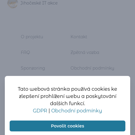
Jihočeské IT akce
O projektu
Kontakt
FAQ
Zpětná vazba
Sponzoring
Obchodní podmínky
Newsletter
GDPR
Tato webová stránka používá cookies ke
zlepšení prohlížení webu a poskytování
dalších funkcí.
GDPR
|
Obchodní podmínky
Povolit cookies
© 2026 Čtvrtkon z.s. | Vytvořil
Martin Hlaváč
&
tým
|
Hostováno